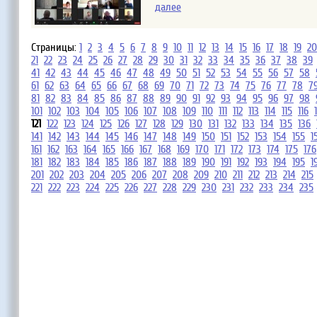
далее
Страницы:
1
2
3
4
5
6
7
8
9
10
11
12
13
14
15
16
17
18
19
20
21
22
23
24
25
26
27
28
29
30
31
32
33
34
35
36
37
38
39
41
42
43
44
45
46
47
48
49
50
51
52
53
54
55
56
57
58
61
62
63
64
65
66
67
68
69
70
71
72
73
74
75
76
77
78
7
81
82
83
84
85
86
87
88
89
90
91
92
93
94
95
96
97
98
101
102
103
104
105
106
107
108
109
110
111
112
113
114
115
116
121
122
123
124
125
126
127
128
129
130
131
132
133
134
135
136
141
142
143
144
145
146
147
148
149
150
151
152
153
154
155
1
161
162
163
164
165
166
167
168
169
170
171
172
173
174
175
176
181
182
183
184
185
186
187
188
189
190
191
192
193
194
195
1
201
202
203
204
205
206
207
208
209
210
211
212
213
214
215
221
222
223
224
225
226
227
228
229
230
231
232
233
234
235