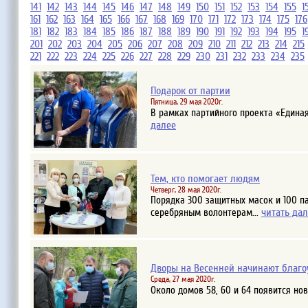
141
142
143
144
145
146
147
148
149
150
151
152
153
154
155
1
161
162
163
164
165
166
167
168
169
170
171
172
173
174
175
176
181
182
183
184
185
186
187
188
189
190
191
192
193
194
195
1
201
202
203
204
205
206
207
208
209
210
211
212
213
214
215
221
222
223
224
225
226
227
228
229
230
231
232
233
234
235
Подарок от партии
Пятница, 29 мая 2020г.
В рамках партийного проекта «Едина
далее
Тем, кто помогает людям
Четверг, 28 мая 2020г.
Порядка 300 защитных масок и 100 па
читать да
серебряным волонтерам...
Дворы на Весенней начинают благоу
Среда, 27 мая 2020г.
Около домов 58, 60 и 64 появится н