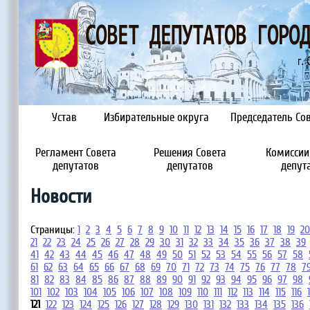
Устав
Избирательные округа
Председатель Сов
Регламент Совета
Решения Совета
Комиссии
депутатов
депутатов
депут
Новости
Страницы:
1
2
3
4
5
6
7
8
9
10
11
12
13
14
15
16
17
18
19
20
21
22
23
24
25
26
27
28
29
30
31
32
33
34
35
36
37
38
39
41
42
43
44
45
46
47
48
49
50
51
52
53
54
55
56
57
58
61
62
63
64
65
66
67
68
69
70
71
72
73
74
75
76
77
78
7
81
82
83
84
85
86
87
88
89
90
91
92
93
94
95
96
97
98
101
102
103
104
105
106
107
108
109
110
111
112
113
114
115
116
121
122
123
124
125
126
127
128
129
130
131
132
133
134
135
136