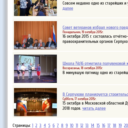
Совсем недавно одно из старейших и
далее
Совет ветеранов избрал нового пре
Понедельник, 19 октября 2015г.
16 октября 2015 г. состоялась отчёт
правоохранительных органов Серпухо
Школа №16 отметила полувековой 
Воскресенье, 18 октября 2015г.
В минувшую пятницу одно из старей
В Серпухове планируется строитель
Суббота, 17 октября 2015г.
15 октября в Московской областной 
читать далее
2018 годов.
Страницы:
1
2
3
4
5
6
7
8
9
10
11
12
13
14
15
16
17
18
19
20