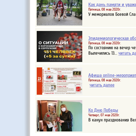
Как дань памяти и уваж
Пятница, 08 мая 2020г.
У мемориалов Боевой Сла
Эпидемиологическая обст
Пятница, 08 мая 2020г.
По состоянию на вечер че
читать д
Вылечились 13...
Афиша online-мероприя
Пятница, 08 мая 2020г.
читать далее
Ко Дню Победы
Четверг, 07 мая 2020г.
В канун празднования Ве