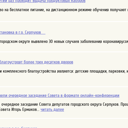
етий раз проходит выдача продуктовых наборов
о на бесплатное питание, на дистанционном режиме обучения получают 
ановка в г.о. Серпухов ⠀
в городском округе выявлено 30 новых случаев заболевания коронавирусо
 благоустроят более трех десятков дворов
 комплексного благоустройства являются: детские площадки, парковки, 
вели очередное заседание Совета в формате онлайн-конференции
ь очередное заседание Совета депутатов городского округа Серпухов. Пр
читать далее
овета Игорь Ермаков...