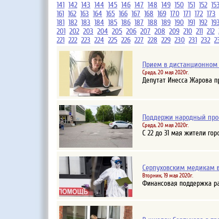
141
142
143
144
145
146
147
148
149
150
151
152
15
161
162
163
164
165
166
167
168
169
170
171
172
173
181
182
183
184
185
186
187
188
189
190
191
192
19
201
202
203
204
205
206
207
208
209
210
211
212
221
222
223
224
225
226
227
228
229
230
231
232
2
Прием в дистанционном
Среда, 20 мая 2020г.
Депутат Инесса Жарова пр
Поддержи народный про
Среда, 20 мая 2020г.
С 22 до 31 мая жители го
Серпуховским медикам в
Вторник, 19 мая 2020г.
Финансовая поддержка ра