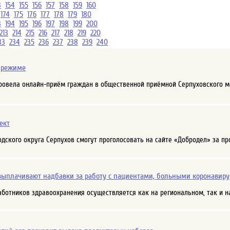
3
154
155
156
157
158
159
160
174
175
176
177
178
179
180
3
194
195
196
197
198
199
200
213
214
215
216
217
218
219
220
33
234
235
236
237
238
239
240
 режиме
овела онлайн-приём граждан в общественной приёмной Серпуховского 
ект
родского округа Серпухов смогут проголосовать на сайте «Добродел» за п
ыплачивают надбавки за работу с пациентами, больными коронавир
ботников здравоохранения осуществляется как на региональном, так и н