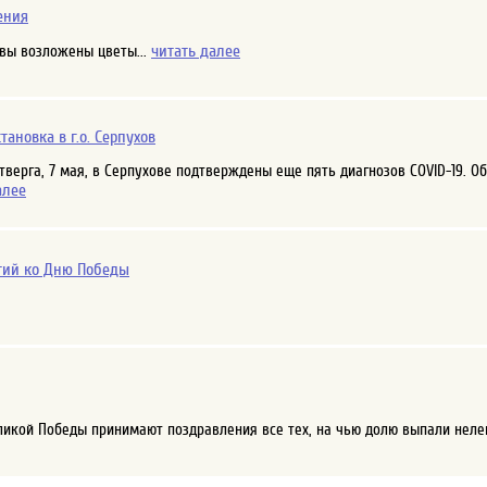
ения
читать далее
вы возложены цветы...
ановка в г.о. Серпухов
тверга, 7 мая, в Серпухове подтверждены еще пять диагнозов COVID-19. О
алее
тий ко Дню Победы
ликой Победы принимают поздравления все тех, на чью долю выпали нелег