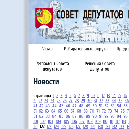
Устав
Избирательные округа
Предсе
Регламент Совета
Решения Совета
депутатов
депутатов
Новости
Страницы:
1
2
3
4
5
6
7
8
9
10
11
12
13
14
15
16
21
22
23
24
25
26
27
28
29
30
31
32
33
34
35
36
41
42
43
44
45
46
47
48
49
50
51
52
53
54
55
61
62
63
64
65
66
67
68
69
70
71
72
73
74
75
7
81
82
83
84
85
86
87
88
89
90
91
92
93
94
95
101
102
103
104
105
106
107
108
109
110
111
112
113
121
122
123
124
125
126
127
128
129
130
131
132
133
1