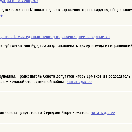
ация в г.о. Серпухов
а сутки выявлено 12 новых случаев заражения коронавирусом, общее колич
ее
, что с 12 мая единый период нерабочих дней завершается
 субъектов, они будут сами устанавливать время выхода из ограничений
 Купецкая, Председатель Совета депутатов Игорь Ермаков и Председател
читать далее
лам Великой Отечественной войны...
читать далее
ля Совета депутатов г.о. Серпухов Игоря Ермакова