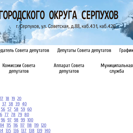
датель Совета депутатов
Депутаты Совета депутатов
Графи
Комиссии Совета
Аппарат Совета
Муниципальная
депутатов
депутатов
служба
17
18
19
20
37
38
39
40
56
57
58
59
60
6
77
78
79
80
96
97
98
99
100
114
115
116
117
118
119
120
34
135
136
137
138
139
140