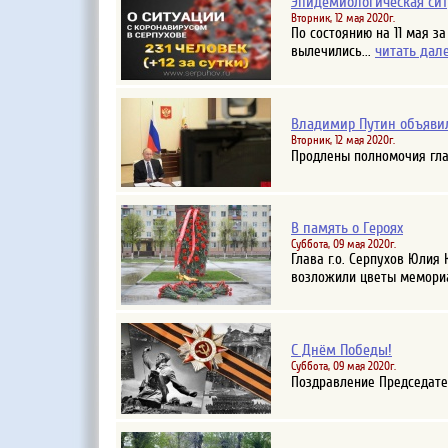
Эпидемиологическая ситу
Вторник, 12 мая 2020г.
По состоянию на 11 мая з
читать дал
вылечились...
Владимир Путин объявил
Вторник, 12 мая 2020г.
Продлены полномочия глав
В память о Героях
Суббота, 09 мая 2020г.
Глава г.о. Серпухов Юлия
возложили цветы мемориа
С Днём Победы!
Суббота, 09 мая 2020г.
Поздравление Председате