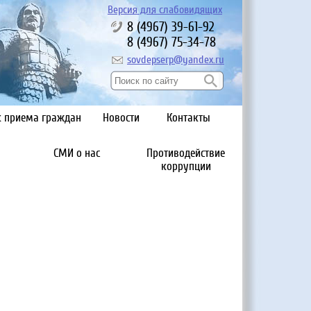
Версия для слабовидящих
8 (4967) 39-61-92
8 (4967) 75-34-78
sovdepserp@yandex.ru
к приема граждан
Новости
Контакты
СМИ о нас
Противодействие
коррупции